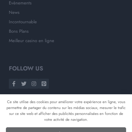
Evènements
News
Incontournable
Bons Plans
Meilleur casino en ligne
FOLLOW US
Ce site utilise des cookies pour améliorer votre expérience en ligne, vous
permettre de partager du contenu sur les médias sociaux, mesurer le trafic
sur ce site web et afficher des publicités personnalisées en fonction de
votre activité de navigation.
©
2026
Opnminded