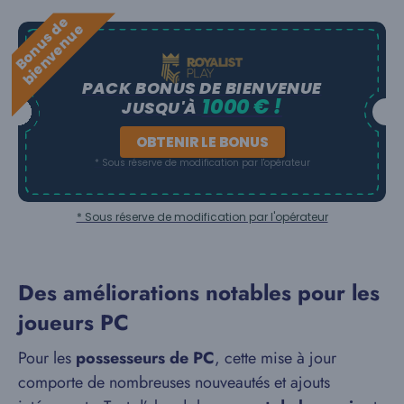
B
o
n
u
s
e
b
i
e
n
v
e
n
u
d
e
PACK BONUS DE BIENVENUE
1000 € !
JUSQU'À
OBTENIR LE BONUS
* Sous réserve de modification par l'opérateur
* Sous réserve de modification par l'opérateur
Des améliorations notables pour les
joueurs PC
Pour les
possesseurs de PC
, cette mise à jour
comporte de nombreuses nouveautés et ajouts