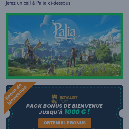
Jetez un œil à Palia ci-dessous
B
o
n
u
s
e
b
i
e
n
v
e
n
u
d
e
PACK BONUS DE BIENVENUE
1000 € !
JUSQU'À
OBTENIR LE BONUS