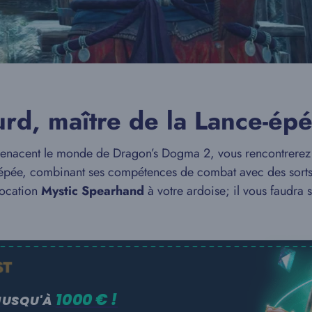
urd, maître de la Lance-ép
i menacent le monde de Dragon’s Dogma 2, vous rencontrer
ce-épée, combinant ses compétences de combat avec des sorts é
vocation
Mystic Spearhand
à votre ardoise; il vous faudra 
1000 € !
JUSQU'À