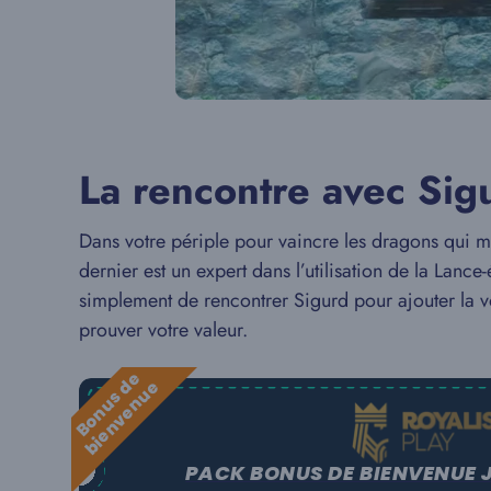
La rencontre avec Sig
Dans votre périple pour vaincre les dragons qu
dernier est un expert dans l’utilisation de la Lan
simplement de rencontrer Sigurd pour ajouter la 
prouver votre valeur.
B
o
n
u
s
e
b
i
e
n
v
e
n
u
d
e
PACK BONUS DE BIENVENUE 