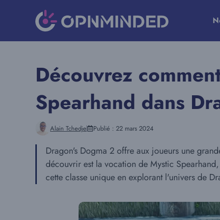
Aller
au
N
contenu
Découvrez comment 
Spearhand dans Dra
Alain Tchedje
Publié :
22 mars 2024
Dragon's Dogma 2 offre aux joueurs une grande v
découvrir est la vocation de Mystic Spearhand,
cette classe unique en explorant l'univers de 