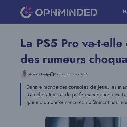
Aller
au
N
contenu
La PS5 Pro va-t-elle
des rumeurs choqua
Alain Tchedje
Publié :
20 mars 2024
Dans le monde des
consoles de jeux
, les ava
d'améliorations et de performances accrues. L
gamme de performance complètement hors nor