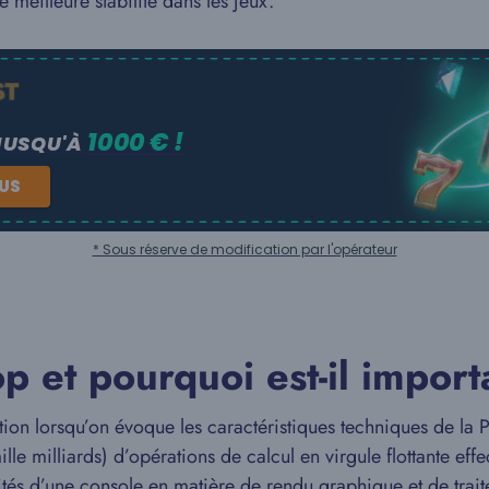
meilleure stabilité dans les jeux.
1000 € !
JUSQU'À
NUS
* Sous réserve de modification par l'opérateur
op et pourquoi est-il import
tention lorsqu’on évoque les caractéristiques techniques de 
lle milliards) d’opérations de calcul en virgule flottante eff
ités d’une console en matière de rendu graphique et de tra