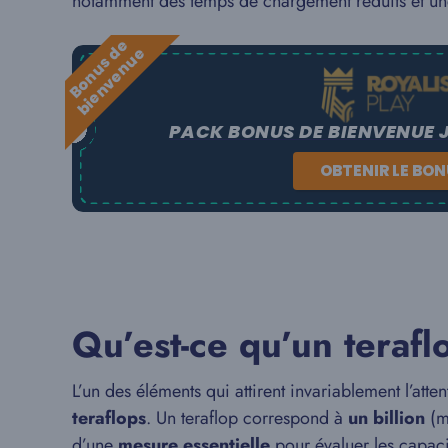
notamment des temps de chargement réduits et une 
B
o
n
u
s
e
b
i
e
n
v
e
n
u
d
e
PACK BONUS DE BIENVENUE 
OBTENIR LE BO
Qu’est-ce qu’un terafl
L’un des éléments qui attirent invariablement l’at
teraflops
. Un teraflop correspond à
un billion
(mi
d’une
mesure essentielle
pour évaluer les capac