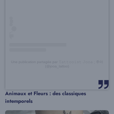
Une publication partagée par 𝚃𝚊𝚝𝚝𝚘𝚘𝚒𝚜𝚝 𝙹𝚘𝚘𝚊 ; 주아
(@jooa_tattoo)
Animaux et Fleurs : des classiques
intemporels