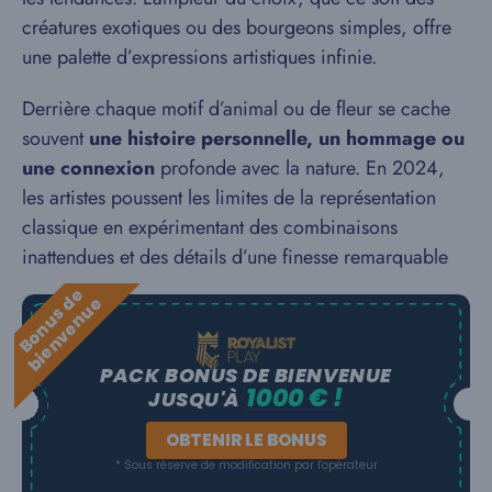
créatures exotiques ou des bourgeons simples, offre
une palette d’expressions artistiques infinie.
Derrière chaque motif d’animal ou de fleur se cache
souvent
une histoire personnelle, un hommage ou
une connexion
profonde avec la nature. En 2024,
les artistes poussent les limites de la représentation
classique en expérimentant des combinaisons
inattendues et des détails d’une finesse remarquable
B
o
n
u
s
e
b
i
e
n
v
e
n
u
d
e
PACK BONUS DE BIENVENUE
1000 € !
JUSQU'À
OBTENIR LE BONUS
* Sous réserve de modification par l'opérateur