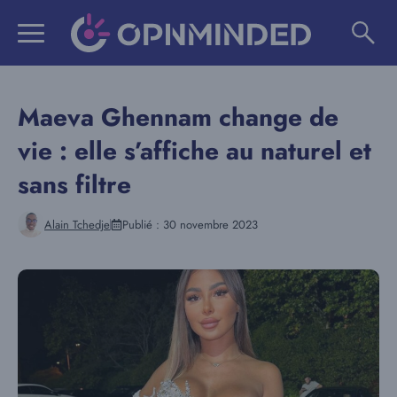
Aller
au
contenu
Maeva Ghennam change de
vie : elle s’affiche au naturel et
sans filtre
Alain Tchedje
Publié :
30 novembre 2023