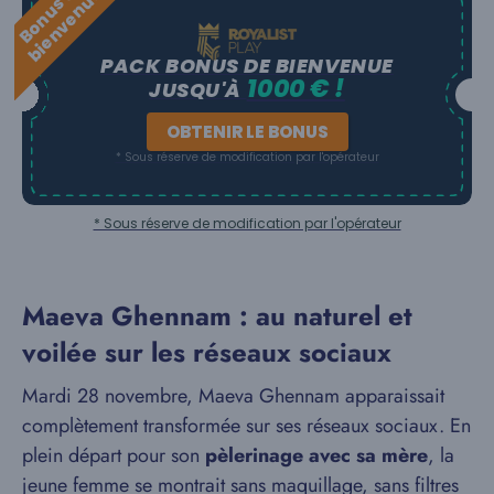
B
o
n
u
s
e
b
i
e
n
v
e
n
u
d
e
PACK BONUS DE BIENVENUE
1000 € !
JUSQU'À
OBTENIR LE BONUS
* Sous réserve de modification par l'opérateur
* Sous réserve de modification par l'opérateur
Maeva Ghennam : au naturel et
voilée sur les réseaux sociaux
Mardi 28 novembre, Maeva Ghennam apparaissait
complètement transformée sur ses réseaux sociaux. En
plein départ pour son
pèlerinage avec sa mère
, la
jeune femme se montrait sans maquillage, sans filtres