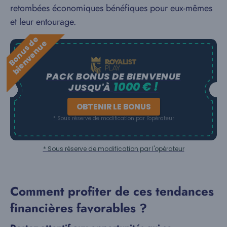
retombées économiques bénéfiques pour eux-mêmes
et leur entourage.
B
o
n
u
s
e
b
i
e
n
v
e
n
u
d
e
PACK BONUS DE BIENVENUE
1000 € !
JUSQU'À
OBTENIR LE BONUS
* Sous réserve de modification par l'opérateur
* Sous réserve de modification par l'opérateur
Comment profiter de ces tendances
financières favorables ?