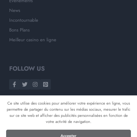
Evènements
News
Incontournable
Bons Plans
Meilleur casino en ligne
FOLLOW US
Ce site utilise des cookies pour améliorer votre expérience en ligne, vous
permettre de partager du contenu sur les médias sociaux, mesurer le trafic
sur ce site web et afficher des publicités personnalisées en fonction de
votre activité de navigation.
©
2026
Opnminded
Accepter