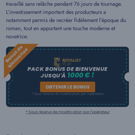
travaillé sans relâche pendant 76 jours de tournage.
L’investissement important des producteurs a
notamment permis de recréer fidèlement l’époque du
roman, tout en apportant une touche moderne et
novatrice.
B
o
n
u
s
e
b
i
e
n
v
e
n
u
d
e
PACK BONUS DE BIENVENUE
1000 € !
JUSQU'À
OBTENIR LE BONUS
* Sous réserve de modification par l'opérateur
* Sous réserve de modification par l'opérateur