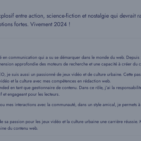
if entre action, science-fiction et nostalgie qui devrait ra
otions fortes. Vivement 2024 !
mé en communication qui a su se démarquer dans le monde du web. Depuis 20
hension approfondie des moteurs de recherche et une capacité à créer du c
EO, je suis aussi un passionné de jeux vidéo et de culture urbaine. Cette pa
idéo et la culture avec mes compétences en rédaction web.
ded en tant que gestionnaire de contenu. Dans ce rôle, j’ai la responsabilit
if et engageant pour les lecteurs.
 ou mes interactions avec la communauté, dans un style amical, je permets
de sa passion pour les jeux vidéo et la culture urbaine une carrière réussie
aine du contenu web.