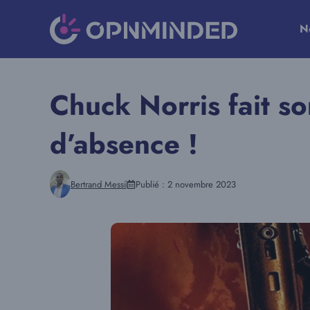
Aller
au
N
contenu
Chuck Norris fait s
d’absence !
Bertrand Messi
Publié :
2 novembre 2023