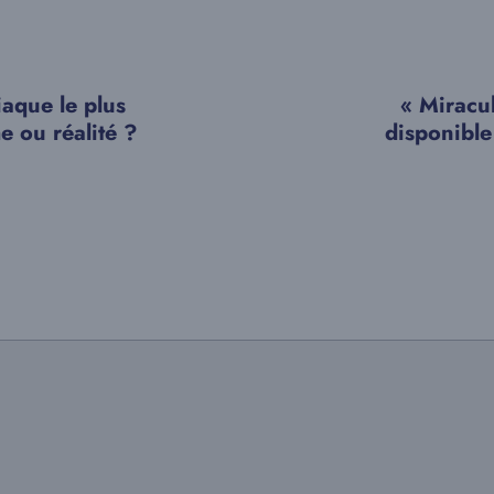
aque le plus
« Miracu
he ou réalité ?
disponibl