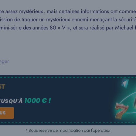
core assez mystérieux, mais certaines informations ont commenc
mission de traquer un mystérieux ennemi menaçant la sécuri
mini-série des années 80 « V », et sera réalisé par Michael F
nger
1000 € !
JUSQU'À
NUS
* Sous réserve de modification par l'opérateur