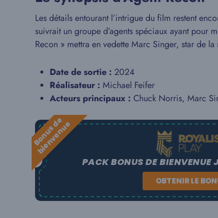
Les détails entourant l’intrigue du film restent en
suivrait un groupe d’agents spéciaux ayant pour 
Recon » mettra en vedette Marc Singer, star de la 
Date de sortie :
2024
Réalisateur :
Michael Feifer
Acteurs principaux :
Chuck Norris, Marc Si
B
o
n
u
s
e
b
i
e
n
v
e
n
u
d
e
PACK BONUS DE BIENVENUE 
OBTENIR LE BO