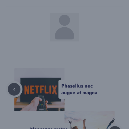
Phasellus nec
augue at magna