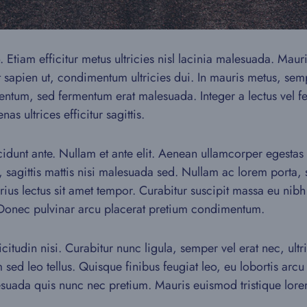
io. Etiam efficitur metus ultricies nisl lacinia malesuada. Maur
t sapien ut, condimentum ultricies dui. In mauris metus, se
mentum, sed fermentum erat malesuada. Integer a lectus vel fel
as ultrices efficitur sagittis.
tincidunt ante. Nullam et ante elit. Aenean ullamcorper eges
, sagittis mattis nisi malesuada sed. Nullam ac lorem porta
arius lectus sit amet tempor. Curabitur suscipit massa eu nibh
 Donec pulvinar arcu placerat pretium condimentum.
citudin nisi. Curabitur nunc ligula, semper vel erat nec, ultr
m sed leo tellus. Quisque finibus feugiat leo, eu lobortis a
esuada quis nunc nec pretium. Mauris euismod tristique lorem 