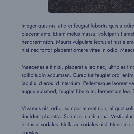
Integer quis nisl at orci feugiat lobortis quis a od
placerat ante. Etiam metus massa, volutpat sit ame
hendrerit nibh. Mauris vulputate lectus at nisi ele
nisi nec tortor placerat ornare vitae in odio. Maecen
Maecenas elit nisi, placerat a leo nec, ultricies 
sollicitudin accumsan. Curabitur feugiat orci enim
iaculis id eros id interdum. Pellentesque laoreet v
augue euismod, feugiat libero at, fermentum leo.
Vivamus nisl odio, semper at erat non, aliquet solli
tincidunt pharetra. Sed nec mattis urna. Vestibulu
lectus ut sodales. Nulla ac sodales nisl. Nunc mal
egestas.