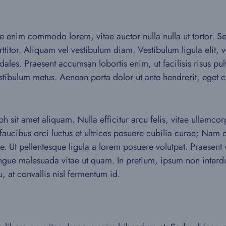
ue enim commodo lorem, vitae auctor nulla nulla ut tortor. Sed
titor. Aliquam vel vestibulum diam. Vestibulum ligula elit, vo
ales. Praesent accumsan lobortis enim, ut facilisis risus pul
vestibulum metus. Aenean porta dolor ut ante hendrerit, eget
 sit amet aliquam. Nulla efficitur arcu felis, vitae ullamco
faucibus orci luctus et ultrices posuere cubilia curae; Nam 
ue. Ut pellentesque ligula a lorem posuere volutpat. Praese
ongue malesuada vitae ut quam. In pretium, ipsum non interdu
u, at convallis nisl fermentum id.