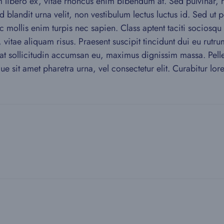
 libero ex, vitae rhoncus enim bibendum at. Sed pulvinar, ne
 blandit urna velit, non vestibulum lectus luctus id. Sed ut
ec mollis enim turpis nec sapien. Class aptent taciti sociosqu
 vitae aliquam risus. Praesent suscipit tincidunt dui eu rut
t sollicitudin accumsan eu, maximus dignissim massa. Pell
sque sit amet pharetra urna, vel consectetur elit. Curabitur