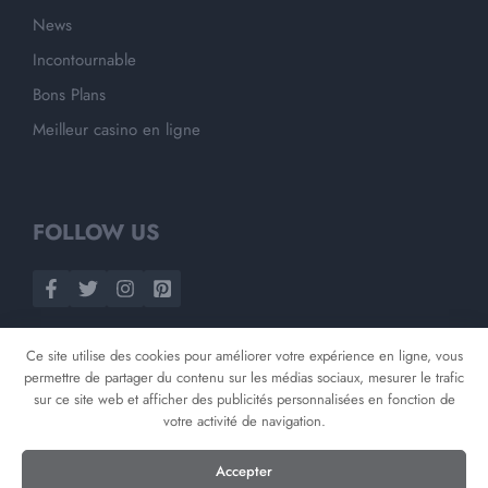
News
Incontournable
Bons Plans
Meilleur casino en ligne
FOLLOW US
Ce site utilise des cookies pour améliorer votre expérience en ligne, vous
permettre de partager du contenu sur les médias sociaux, mesurer le trafic
sur ce site web et afficher des publicités personnalisées en fonction de
votre activité de navigation.
©
2026
Opnminded
Accepter