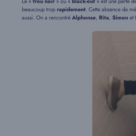
Le «
trou noir
» ou «
black-out
» est une perte 
beaucoup trop
rapidement
. Cette absence de mé
aussi. On a rencontré
Alphonse
,
Rita
,
Simon
et