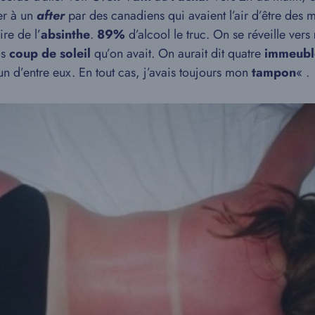
er à un
after
par des canadiens qui avaient l’air d’être des 
re de l’
absinthe
.
89%
d’alcool le truc. On se réveille vers
os
coup de soleil
qu’on avait. On aurait dit quatre
immeuble
un d’entre eux. En tout cas, j’avais toujours mon
tampon
« .