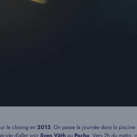
ur le closing en
2013
. On passe la journée dans la piscin
écide d’aller voir
Sven Väth
au
Pacha
. Vers 2h du matin,