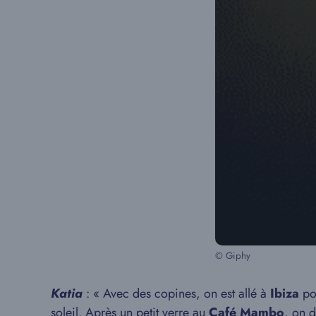
© Giphy
Katia
: « Avec des copines, on est allé à
Ibiza
po
soleil. Après un petit verre au
Café Mambo
, on d