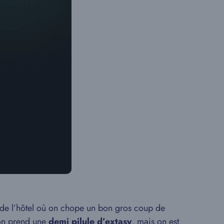
e de l’hôtel où on chope un bon gros coup de
 on prend une
demi pilule d’extasy
, mais on est