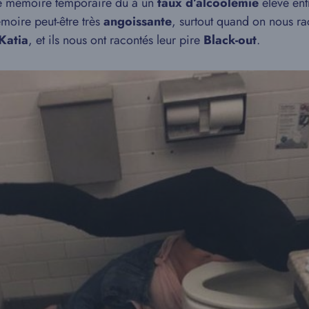
de mémoire temporaire dû à un
taux d’alcoolémie
élevé entr
moire peut-être très
angoissante
, surtout quand on nous rac
Katia
, et ils nous ont racontés leur pire
Black-out
.