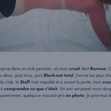
e copine dans un club parisien, où mon
crush
était
Barman
. 
is deux, puis trois, puis
Black-out total
. J’ouvre les yeux 
 du club, le
Staff
s’est inquiété et a ouvert la porte, mon
crus
s à
comprendre ce que c’était
. Un ami est passé nous récup
 Apparemment, quelqu’un m’aurait pris
en photo
. Je prie tous