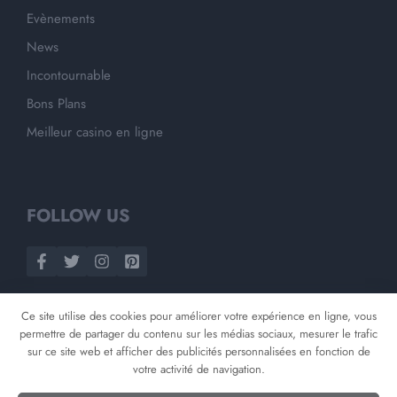
Evènements
News
Incontournable
Bons Plans
Meilleur casino en ligne
FOLLOW US
Ce site utilise des cookies pour améliorer votre expérience en ligne, vous
permettre de partager du contenu sur les médias sociaux, mesurer le trafic
sur ce site web et afficher des publicités personnalisées en fonction de
votre activité de navigation.
©
2026
Opnminded