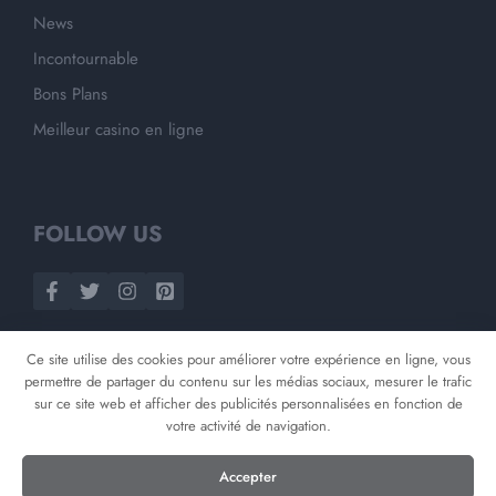
News
Incontournable
Bons Plans
Meilleur casino en ligne
FOLLOW US
Ce site utilise des cookies pour améliorer votre expérience en ligne, vous
permettre de partager du contenu sur les médias sociaux, mesurer le trafic
sur ce site web et afficher des publicités personnalisées en fonction de
votre activité de navigation.
©
2026
Opnminded
Accepter