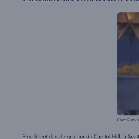
Chez Rudy’s
Pine Street dans le quartier de Capitol Hill, à Seat