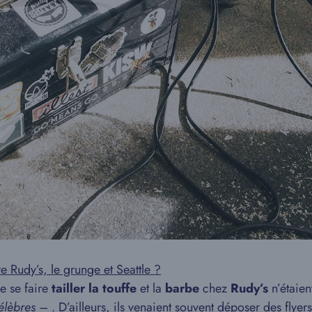
e Rudy’s, le grunge et Seattle ?
e se faire
tailler la touffe
et la
barbe
chez
Rudy’s
n’étaie
célèbres –
. D’ailleurs, ils venaient souvent déposer des flyer