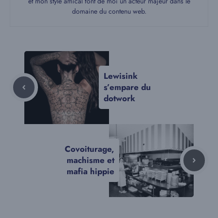
et mon style amical font de moi un acteur majeur dans le
domaine du contenu web.
Lewisink
s’empare du
dotwork
Covoiturage,
machisme et
mafia hippie