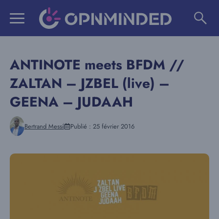
Aller
au
contenu
ANTINOTE meets BFDM //
ZALTAN – JZBEL (live) –
GEENA – JUDAAH
Bertrand Messi
Publié :
25 février 2016