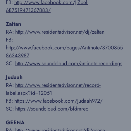
FB:
http://www.facebook.com/J-Zbel-
687519471367883/
Zaltan
RA:
http://www.residentadvisor.net/dj/zaltan
FB:
http://www.facebook.com/pages/Antinote/3700855
86343987
SC:
http://www.soundcloud.com/antinote-recordings
Judaah
RA:
http://www.residentadvisor.net/record-
label.aspx?id=12051
FB:
https://www.facebook.com/Judaah972/
SC:
https://soundcloud.com/bfdmrec
GEENA
RA:
http://www.residentadvisor.net/dj/geena