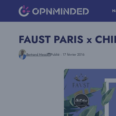
Aller
au
N
contenu
FAUST PARIS x CHI
Bertrand Messi
Publié :
17 février 2016