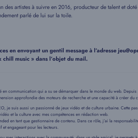
 des artistes à suivre en 2016, producteur de talent et dot
ement parlé de lui sur la toile.
aces en envoyant un gentil message à l’adresse jeu@
 chill music » dans l’objet du mail.
mé en communication qui a su se démarquer dans le monde du web. Depuis 20
hension approfondie des moteurs de recherche et une capacité à créer du c
EO, je suis aussi un passionné de jeux vidéo et de culture urbaine. Cette pa
idéo et la culture avec mes compétences en rédaction web.
ded en tant que gestionnaire de contenu. Dans ce rôle, j’ai la responsabilit
if et engageant pour les lecteurs.
 ou mes interactions avec la communauté, dans un style amical, je permets