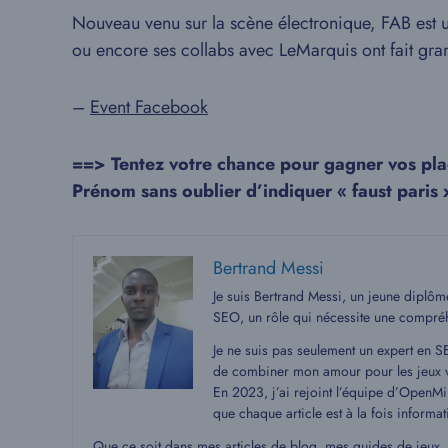
Nouveau venu sur la scène électronique, FAB est un
ou encore ses collabs avec LeMarquis ont fait grand
–
Event Facebook
==> Tentez votre chance pour gagner vos pl
Prénom sans oublier d’indiquer « faust paris x
Bertrand Messi
Je suis Bertrand Messi, un jeune diplô
SEO, un rôle qui nécessite une compré
Je ne suis pas seulement un expert en S
de combiner mon amour pour les jeux v
En 2023, j’ai rejoint l’équipe d’OpenMin
que chaque article est à la fois informat
Que ce soit dans mes articles de blog, mes guides de jeux,