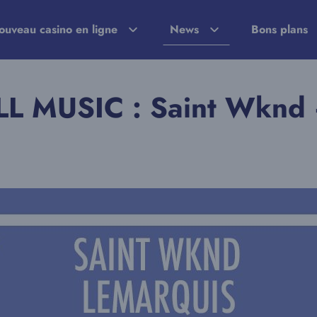
ouveau casino en ligne
News
Bons plans
LL MUSIC : Saint Wknd