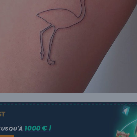
1000 € !
JUSQU'À