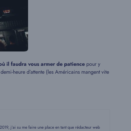
 où il faudra vous armer de patience
pour y
 demi-heure d’attente (les Américains mangent vite
19, j’ai su me faire une place en tant que rédacteur web