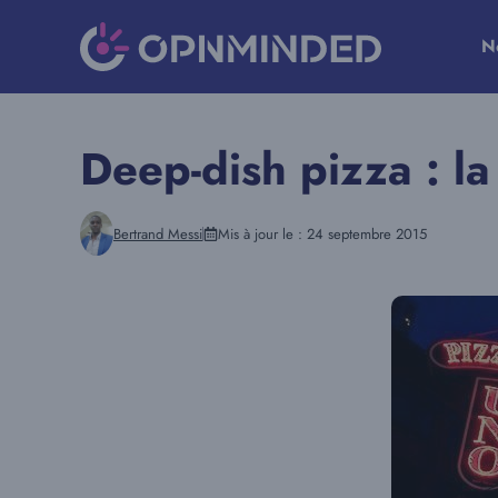
Aller
au
N
contenu
Deep-dish pizza : la
Bertrand Messi
Mis à jour le :
24 septembre 2015