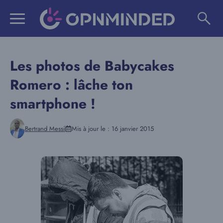
Aller
au
contenu
Les photos de Babycakes
Romero : lâche ton
smartphone !
Bertrand Messi
Mis à jour le :
16 janvier 2015