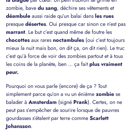
la blague
par cœur. Un petit trublion se grime en
zombie, bave
du sang
, déchire ses vêtements et
déambule
aussi raide qu’un balai dans
les rues
presque
désertes
. Oui presque car sinon ce n’est pas
marrant
. Le but c’est quand même de foutre les
chocottes
aux rares
noctambules
(oui c’est toujours
mieux la nuit mais bon, on dit ça, on dit rien). Le truc
c’est qu’à force de voir des zombies partout et à tous
les coins de la planète, ben … ça fait
plus vraiment
peur.
Pourquoi on vous parle (encore) de ça ? Tout
simplement parce qu’on a vu un énième
zombie
se
balader à
Amsterdam
(signé
Prank
). Certes, on ne
peut pas s’empêcher de sourire lorsque de pauvres
gourdasses s’étalent par terre comme
Scarlett
Johansson
.