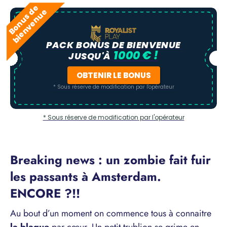
B
o
n
u
s
e
b
i
e
n
v
e
n
u
d
e
PACK BONUS DE BIENVENUE
1000 € !
JUSQU'À
OBTENIR LE BONUS
* Sous réserve de modification par l'opérateur
* Sous réserve de modification par l'opérateur
Breaking news : un zombie fait fuir
les passants à Amsterdam.
ENCORE ?!!
Au bout d’un moment on commence tous à connaitre