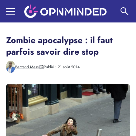
Aller
au
contenu
Zombie apocalypse : il faut
parfois savoir dire stop
Bertrand Messi
Publié :
21 août 2014