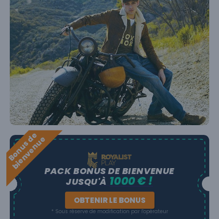
B
o
n
u
s
e
b
i
e
n
v
e
n
u
d
e
PACK BONUS DE BIENVENUE
1000 € !
JUSQU'À
OBTENIR LE BONUS
* Sous réserve de modification par l'opérateur