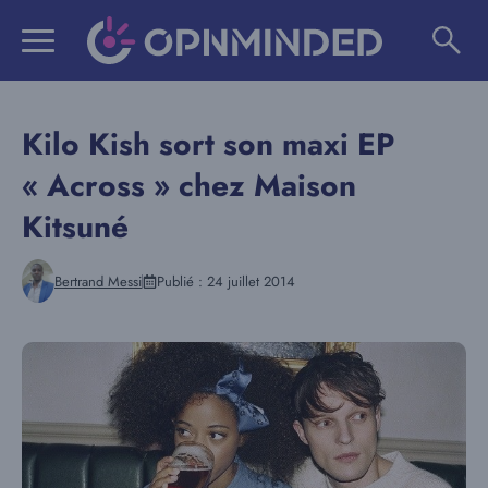
Aller
au
contenu
Kilo Kish sort son maxi EP
« Across » chez Maison
Kitsuné
Bertrand Messi
Publié :
24 juillet 2014