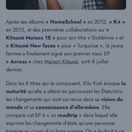
Après ses albums
« HomeSchool »
en 2012,
« K+ »
en 2013, et des premières collaborations sur
«
Kitsuné Maison 15 »
pour son titre « Goldmine » et
« Kitsuné New faces »
pour « Turquoise », la jeune
femme a finalement signé son premier maxi EP
« Across »
chez
Maison Kitsuné
, sorti 8 juillet
dernier.
Dans les 8 titres qui le composent, Kilo Kish évoque
la
maturité
qu’elle a atteint en parcourant les États-Unis,
les changements qui sont survenus dans sa
vision du
monde
et sa
connaissance d’elle-même
. Elle
compare cet EP à « un
roadtrip
» dans lequel elle
exprime les changements d’états qu’une personne
traverse au cours d’un long voyage. On a le droit à un