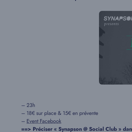
– 23h
– 18€ sur place & 15€ en prévente
–
Event Facebook
==> Préciser « Synapson @ Social Club » dans