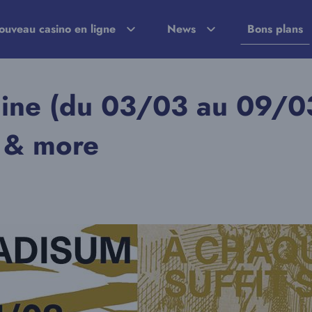
ouveau casino en ligne
News
Bons plans
aine (du 03/03 au 09/0
 & more