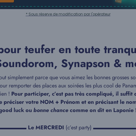
* Sous réserve de modification par l'opérateur
pour teufer en toute tranq
Soundorom, Synapson & mo
 tout simplement parce que vous aimez les bonnes grosses soi
r remporter des places aux soirées les plus cool de Paname
ien !
Pour participer, c’est pas très compliqué, il suffi
e préciser votre NOM + Prénom et en précisant le nom d
, good luck ou
bonne chance
comme on dit en Laponie 
▬▬▬▬▬
Le MERCREDI
(c’est party)
▬▬▬▬▬▬▬