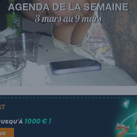
1000 € !
JUSQU'À
NUS