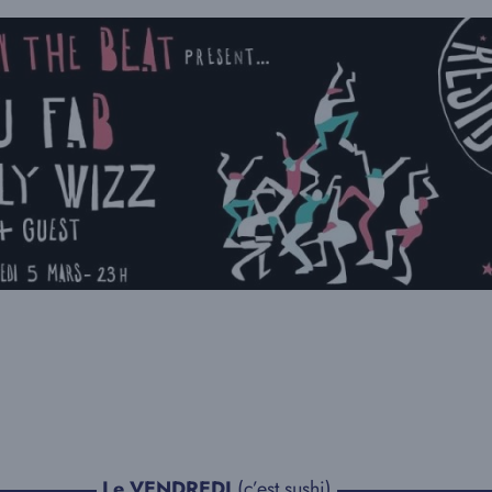
▬▬▬▬▬
Le VENDREDI
(c’est sushi)
▬▬▬▬▬▬▬