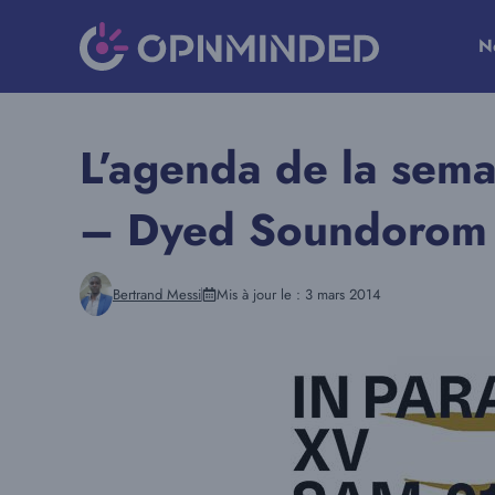
Aller
au
N
contenu
L’agenda de la sem
– Dyed Soundorom
Bertrand Messi
Mis à jour le :
3 mars 2014