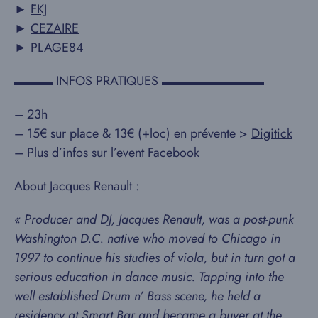
►
FKJ
►
CEZAIRE
►
PLAGE84
▬▬▬ INFOS PRATIQUES ▬▬▬▬▬▬▬▬
– 23h
– 15€ sur place & 13€ (+loc) en prévente >
Digitick
– Plus d’infos sur
l’event Facebook
About Jacques Renault :
« Producer and DJ, Jacques Renault, was a post-punk
Washington D.C. native who moved to Chicago in
1997 to continue his studies of viola, but in turn got a
serious education in dance music. Tapping into the
well established Drum n’ Bass scene, he held a
residency at Smart Bar and became a buyer at the