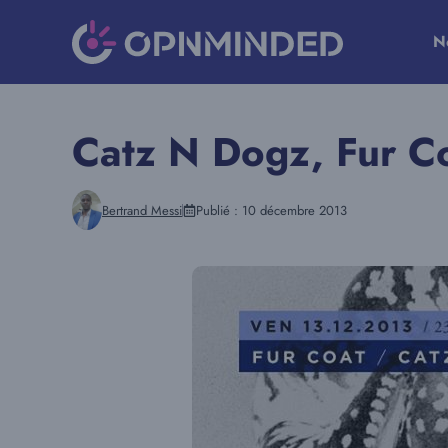
Aller
au
N
contenu
Catz N Dogz, Fur C
Bertrand Messi
Publié :
10 décembre 2013