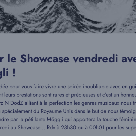
r le Showcase vendredi av
li !
ordée pour vous faire vivre une soirée inoubliable avec en
t leurs prestations sont rares et précieuses et c’est un honneu
z N DodZ alliant à la perfection les genres musicaux nous tra
u spécialement du Royaume Unis dans le but de nous témoig
ndre par la pétillante Möggli qui apportera la touche fémini
dredi au Showcase …Rdv à 23h30 ou à 00h01 pour les supers