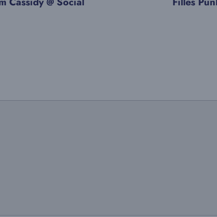
m Cassidy @ Social
Filles Pu