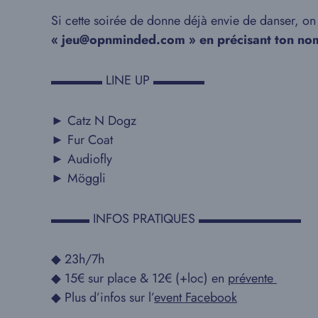
Si cette soirée de donne déjà envie de danser, on
« jeu@opnminded.com » en précisant ton nom
▬▬▬▬ LINE UP ▬▬▬▬
► Catz N Dogz
► Fur Coat
► Audiofly
► Möggli
▬▬▬ INFOS PRATIQUES ▬▬▬▬▬▬▬▬
◆ 23h/7h
◆ 15€ sur place & 12€ (+loc) en
prévente
◆ Plus d’infos sur l’
event Facebook