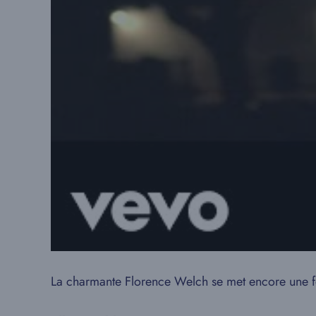
La charmante Florence Welch se met encore une foi