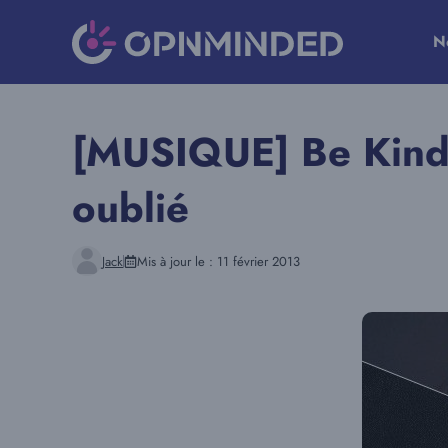
Aller
au
N
contenu
[MUSIQUE] Be Kind,
oublié
Jack
Mis à jour le :
11 février 2013