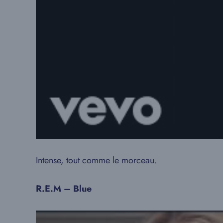
Intense, tout comme le morceau.
R.E.M – Blue