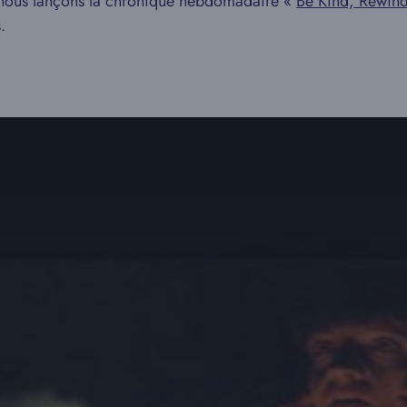
, nous lançons la chronique hebdomadaire «
Be Kind, Rewin
.