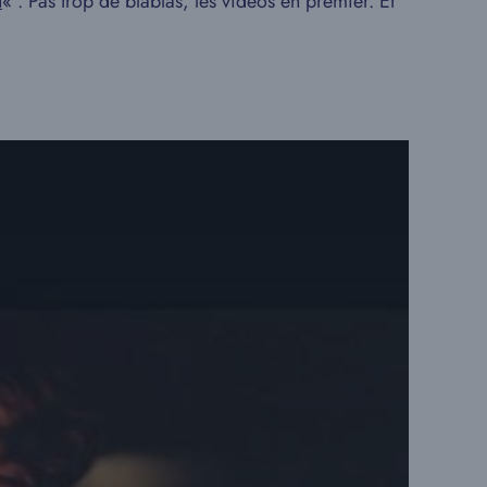
d
« . Pas trop de blablas, les vidéos en premier. Et