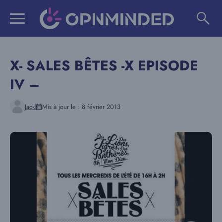
Aller
au
contenu
X- SALES BÊTES -X EPISODE
IV –
Jack
Mis à jour le :
8 février 2013