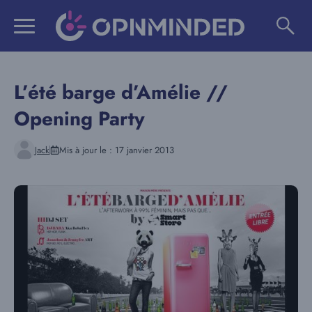
Aller
au
contenu
L’été barge d’Amélie //
Opening Party
Jack
Mis à jour le :
17 janvier 2013