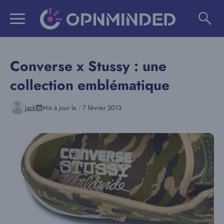
Aller
au
contenu
Converse x Stussy : une
collection emblématique
Jack
Mis à jour le :
7 février 2013