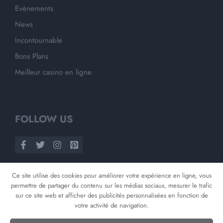
Evènements
News
Incontournable
Bons Plans
Meilleur casino en ligne
FOLLOW US
Ce site utilise des cookies pour améliorer votre expérience en ligne, vous
permettre de partager du contenu sur les médias sociaux, mesurer le trafic
sur ce site web et afficher des publicités personnalisées en fonction de
votre activité de navigation.
©
2026
Opnminded