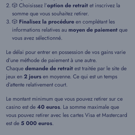
🎲 Choisissez l’
option de retrait
et inscrivez la
somme que vous souhaitez retirer.
🎲
Finalisez la procédure
en complétant les
informations relatives au
moyen de paiement
que
vous avez sélectionné.
Le délai pour entrer en possession de vos gains varie
d’une méthode de paiement à une autre.
Chaque
demande de retrait
est traitée par le site de
jeux en
2 jours
en moyenne. Ce qui est un temps
d’attente relativement court.
Le montant minimum que vous pouvez retirer sur ce
casino est de
40 euros
. La somme maximale que
vous pouvez retirer avec les cartes Visa et Mastercard
est de
5 000 euros
.