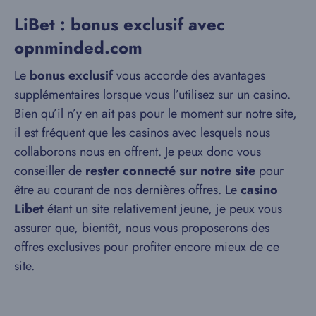
LiBet : bonus exclusif avec
opnminded.com
Le
bonus exclusif
vous accorde des avantages
supplémentaires lorsque vous l’utilisez sur un casino.
Bien qu’il n’y en ait pas pour le moment sur notre site,
il est fréquent que les casinos avec lesquels nous
collaborons nous en offrent. Je peux donc vous
conseiller de
rester connecté sur notre site
pour
être au courant de nos dernières offres. Le
casino
Libet
étant un site relativement jeune, je peux vous
assurer que, bientôt, nous vous proposerons des
offres exclusives pour profiter encore mieux de ce
site.