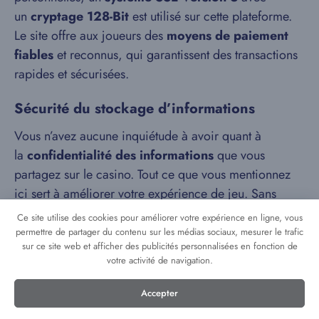
un
cryptage 128-Bit
est utilisé sur cette plateforme.
Le site offre aux joueurs des
moyens de paiement
fiables
et reconnus, qui garantissent des transactions
rapides et sécurisées.
Sécurité du stockage d’informations
Vous n’avez aucune inquiétude à avoir quant à
la
confidentialité des informations
que vous
partagez sur le casino. Tout ce que vous mentionnez
ici sert à améliorer votre expérience de jeu. Sans
votre consentement, la plateforme ne peut rien
Ce site utilise des cookies pour améliorer votre expérience en ligne, vous
partager.
permettre de partager du contenu sur les médias sociaux, mesurer le trafic
sur ce site web et afficher des publicités personnalisées en fonction de
votre activité de navigation.
De plus, avec l’aide de l’expert juridique, j’ai pu
vérifier que le site suivait les
lois en vigueur au
Accepter
Canada
concernant la protection des données