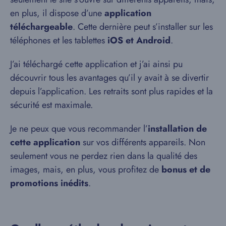
en plus, il dispose d’une
application
téléchargeable
. Cette dernière peut s’installer sur les
téléphones et les tablettes
iOS et Android
.
J’ai téléchargé cette application et j’ai ainsi pu
découvrir tous les avantages qu’il y avait à se divertir
depuis l’application. Les retraits sont plus rapides et la
sécurité est maximale.
Je ne peux que vous recommander l’
installation de
cette application
sur vos différents appareils. Non
seulement vous ne perdez rien dans la qualité des
images, mais, en plus, vous profitez de
bonus et de
promotions inédits
.