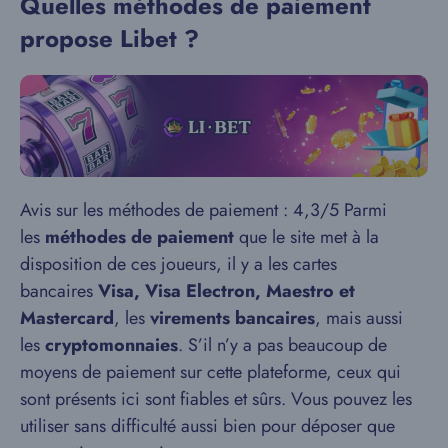
Quelles méthodes de paiement
propose Libet ?
Avis sur les méthodes de paiement : 4,3/5 Parmi
les
méthodes de paiement
que le site met à la
disposition de ces joueurs, il y a les cartes
bancaires
Visa, Visa Electron, Maestro et
Mastercard
, les
virements bancaires
, mais aussi
les
cryptomonnaies
. S’il n’y a pas beaucoup de
moyens de paiement sur cette plateforme, ceux qui
sont présents ici sont fiables et sûrs. Vous pouvez les
utiliser sans difficulté aussi bien pour déposer que