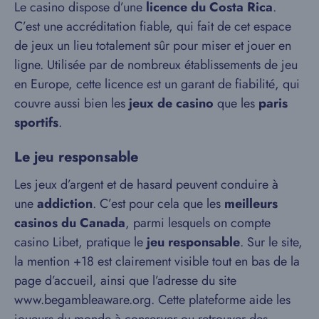
Le casino dispose d’une
licence du Costa Rica
.
C’est une accréditation fiable, qui fait de cet espace
de jeux un lieu totalement sûr pour miser et jouer en
ligne. Utilisée par de nombreux établissements de jeu
en Europe, cette licence est un garant de fiabilité, qui
couvre aussi bien les
jeux de casino
que les
paris
sportifs
.
Le jeu responsable
Les jeux d’argent et de hasard peuvent conduire à
une
addiction
. C’est pour cela que les
meilleurs
casinos du Canada
, parmi lesquels on compte
casino Libet, pratique le
jeu responsable
. Sur le site,
la mention +18 est clairement visible tout en bas de la
page d’accueil, ainsi que l’adresse du site
www.begambleaware.org. Cette plateforme aide les