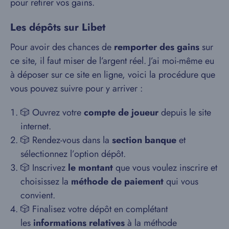
pour retirer vos gains.
Les dépôts sur Libet
Pour avoir des chances de
remporter des gains
sur
ce site, il faut miser de l’argent réel. J’ai moi-même eu
à déposer sur ce site en ligne, voici la procédure que
vous pouvez suivre pour y arriver :
🎲 Ouvrez votre
compte de joueur
depuis le site
internet.
🎲 Rendez-vous dans la
section banque
et
sélectionnez l’option dépôt.
🎲 Inscrivez
le montant
que vous voulez inscrire et
choisissez la
méthode de paiement
qui vous
convient.
🎲 Finalisez votre dépôt en complétant
les
informations relatives
à la méthode