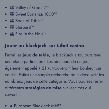
🎰 Valley of Gods 2™
🎰 Sweet Bonanza 1000™
🎰 Book of Tribes™
🎰 Starburst™
🎰 Fire in the Hole™
Jouer au blackjack sur Libet casino
Parmi les
jeux de table
, le blackjack a toujours tenu
une place particulière. Les amateurs de ce jeu,
également appelé « 21 », trouveront leur bonheur sur
ce site. Faites une simple recherche pour découvrir les
nombreux jeux de cette catégorie. Vous pourrez tester
différentes
stratégies de mise
sur les titres qui
suivent :
♣️ European Blackjack MH™