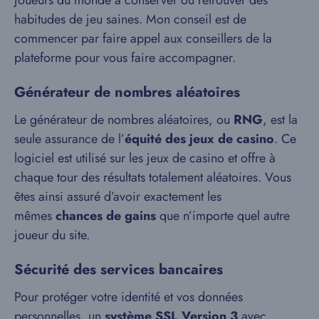
joueurs du monde à conserver ou retrouver des
habitudes de jeu saines. Mon conseil est de
commencer par faire appel aux conseillers de la
plateforme pour vous faire accompagner.
Générateur de nombres aléatoires
Le générateur de nombres aléatoires, ou
RNG
, est la
seule assurance de l’
équité des jeux de casino
. Ce
logiciel est utilisé sur les jeux de casino et offre à
chaque tour des résultats totalement aléatoires. Vous
êtes ainsi assuré d’avoir exactement les
mêmes
chances de gains
que n’importe quel autre
joueur du site.
Sécurité des services bancaires
Pour protéger votre identité et vos données
personnelles, un
système SSL Version 3
avec