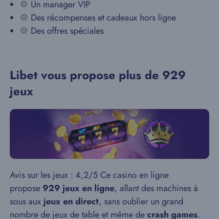
💠 Un manager VIP
💠 Des récompenses et cadeaux hors ligne
💠 Des offres spéciales
Libet vous propose plus de 929
jeux
Avis sur les jeux : 4,2/5 Ce casino en ligne
propose
929 jeux en ligne
, allant des machines à
sous aux
jeux en direct
, sans oublier un grand
nombre de jeux de table et même de
crash games
.