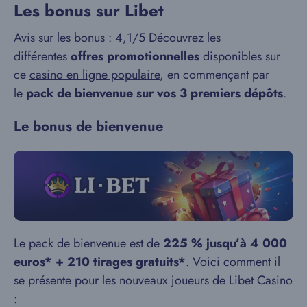
Les bonus sur Libet
Avis sur les bonus : 4,1/5 Découvrez les
différentes
offres promotionnelles
disponibles sur
ce
casino en ligne populaire
, en commençant par
le
pack de bienvenue sur vos 3 premiers dépôts
.
Le bonus de bienvenue
Le pack de bienvenue est de
225 % jusqu’à 4 000
euros* + 210 tirages gratuits*
. Voici comment il
se présente pour les nouveaux joueurs de Libet Casino
: