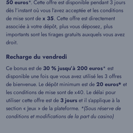
50 euros
*. Cette offre est disponible pendant 3 jours
dès l’instant où vous l’avez acceptée et les conditions
de mise sont de
x 35
. Cette offre est directement
associée à votre dépôt, plus vous déposez, plus
importants sont les tirages gratuits auxquels vous avez
droit.
Recharge du vendredi
Ce bonus est de
30 % jusqu’à 200 euros
* est
disponible une fois que vous avez utilisé les 3 offres
de bienvenue. Le dépôt minimum est de
20 euros*
et
les conditions de mise sont de x40. Le délai pour
utiliser cette offre est de
3 jours
et il s’applique à la
section « Jeux » de la plateforme.
*(Sous réserve de
conditions et modifications de la part du casino)