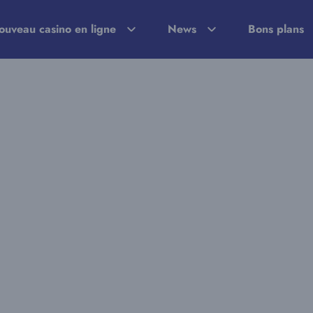
ouveau casino en ligne
News
Bons plans