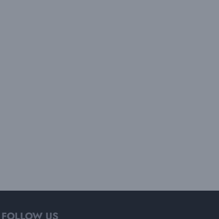
FOLLOW US