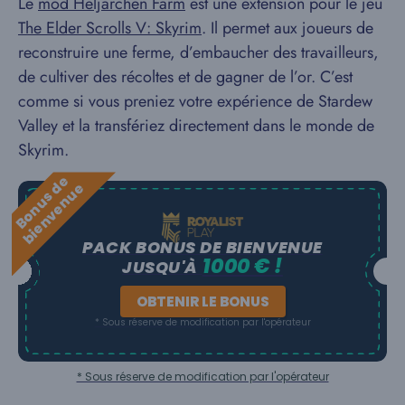
Le
mod Heljarchen Farm
est une extension pour le jeu
The Elder Scrolls V: Skyrim
. Il permet aux joueurs de
reconstruire une ferme, d’embaucher des travailleurs,
de cultiver des récoltes et de gagner de l’or. C’est
comme si vous preniez votre expérience de Stardew
Valley et la transfériez directement dans le monde de
Skyrim.
B
o
n
u
s
e
b
i
e
n
v
e
n
u
d
e
PACK BONUS DE BIENVENUE
1000 € !
JUSQU'À
OBTENIR LE BONUS
* Sous réserve de modification par l'opérateur
* Sous réserve de modification par l'opérateur