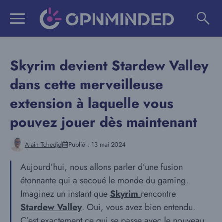
Aller
au
contenu
Skyrim devient Stardew Valley
dans cette merveilleuse
extension à laquelle vous
pouvez jouer dès maintenant
Alain Tchedje
Publié :
13 mai 2024
Aujourd’hui, nous allons parler d’une fusion
étonnante qui a secoué le monde du gaming.
Imaginez un instant que
Skyrim
rencontre
Stardew Valley
. Oui, vous avez bien entendu.
C’est exactement ce qui se passe avec le nouveau