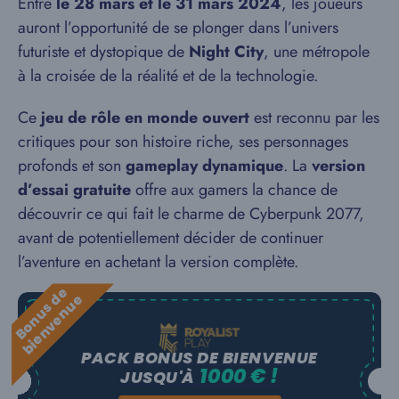
Entre
le 28 mars et le 31 mars 2024
, les joueurs
auront l’opportunité de se plonger dans l’univers
futuriste et dystopique de
Night City
, une métropole
à la croisée de la réalité et de la technologie.
Ce
jeu de rôle en monde ouvert
est reconnu par les
critiques pour son histoire riche, ses personnages
profonds et son
gameplay dynamique
. La
version
d’essai gratuite
offre aux gamers la chance de
découvrir ce qui fait le charme de Cyberpunk 2077,
avant de potentiellement décider de continuer
l’aventure en achetant la version complète.
B
o
n
u
s
e
b
i
e
n
v
e
n
u
d
e
PACK BONUS DE BIENVENUE
1000 € !
JUSQU'À