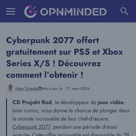
Aller
au
contenu
Cyberpunk 2077 offert
gratuitement sur PS5 et Xbox
Series X/S ! Découvrez
comment l’obtenir !
Alain Tchedje
Mis à jour le :
27 mars 2024
CD Projekt Red
, le développeur de
jeux vidéo
bien connu, vous donne la chance de plonger dans
le monde incroyable de leur chef-d’œuvre,
Cyberpunk 2077
, pendant une période d’essai
gratuite. Cette offre incroyable est disponible du 28