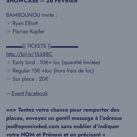
SHOWCASE – 26 FEVRIER
BAMBOUNOU invite :
☞ Ryan Elliott
☞ Florian Kupfer
▬▬▬|| TICKETS ||▬▬▬▬▬
http://bit.ly/1lLk88C
☞ Early bird : 10€+ loc (quantité limitée)
☞ Regular 15€ +loc (hors frais de loc)
☞ Sur place : 20€
–
Event Facebook
==> Tentez votre chance pour remporter des
places, envoyez un gentil message à l’adresse
jeu@opnminded.com sans oublier d’indiquer
votre NOM et Prénom et en précisant «