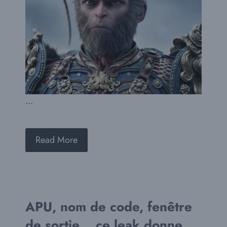
...
Read More
APU, nom de code, fenêtre
de sortie… ce leak donne