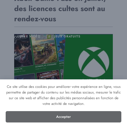
des licences cultes sont au
rendez-vous
JEUX VIDÉO
,
JEUX GRATUITS
Ce site utilise des cookies pour améliorer votre expérience en ligne, vous
permettre de partager du contenu sur les médias sociaux, mesurer le trafic
sur ce site web et afficher des publicités personnalisées en fonction de
votre activité de navigation.
...
Accepter